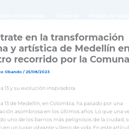
lidas Individuales
Cruceros
Pólizas de Viaj
rate en la transformación
a y artística de Medellín e
ro recorrido por la Comuna
sco Obando
/
25/08/2023
 13 y su evolución inspiradora
 13 de Medellín, en Colombia, ha pasado por una
ación asombrosa en los últimos años. Lo que una v
o uno de los barrios más peligrosos de la ciudad, s
 en un lugar vibrante y lleno de vida. En este artícul