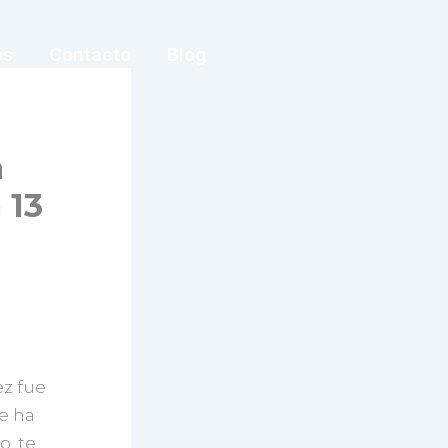
es
Contacto
Blog
n
 13
ez fue
e ha
o, te