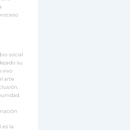
a
proceso
io social
dejado su
 vivo
l arte
clusión,
munidad.
rmación
 es la