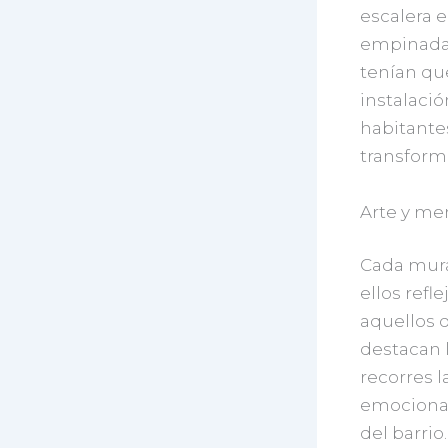
escalera e
empinadas 
tenían que
instalació
habitante
transform
Arte y me
Cada mura
ellos refl
aquellos q
destacan l
recorres l
emocional,
del barrio.