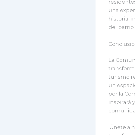
residentes
una exper
historia, 
del barrio.
Conclusio
La Comuna
transforma
turismo re
un espacio
por la Co
inspirará 
comunida
¡Únete a n