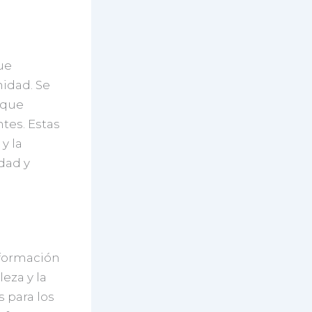
ue
idad. Se
 que
tes. Estas
y la
dad y
sformación
eza y la
 para los