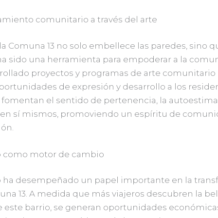
iento comunitario a través del arte
 la Comuna 13 no solo embellece las paredes, sino q
a sido una herramienta para empoderar a la comun
rollado proyectos y programas de arte comunitario
ortunidades de expresión y desarrollo a los residen
s fomentan el sentido de pertenencia, la autoestima 
 en sí mismos, promoviendo un espíritu de comuni
ión.
o como motor de cambio
o ha desempeñado un papel importante en la tran
una 13. A medida que más viajeros descubren la bell
de este barrio, se generan oportunidades económicas