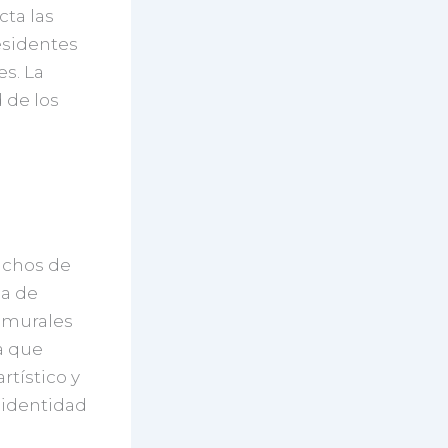
cta las
esidentes
es. La
d de los
uchos de
ia de
s murales
a que
rtístico y
 identidad