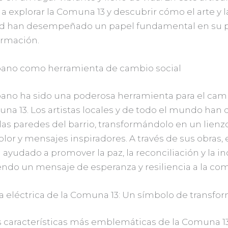
a explorar la Comuna 13 y descubrir cómo el arte y l
ad han desempeñado un papel fundamental en su 
ormación.
rbano como herramienta de cambio social
rbano ha sido una poderosa herramienta para el camb
na 13. Los artistas locales y de todo el mundo han 
las paredes del barrio, transformándolo en un lienzo
olor y mensajes inspiradores. A través de sus obras, e
ayudado a promover la paz, la reconciliación y la in
endo un mensaje de esperanza y resiliencia a la co
ra eléctrica de la Comuna 13: Un símbolo de transfo
s características más emblemáticas de la Comuna 13