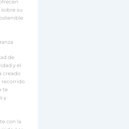
 ofrecen
 sobre su
sostenible
eranza
dad de
idad y el
ha creado
l recorrido
 te
s y
te con la