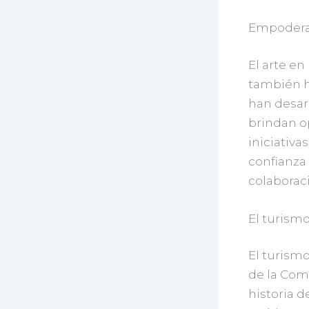
Empoderam
El arte en
también h
han desar
brindan op
iniciativa
confianza
colaborac
El turism
El turism
de la Com
historia 