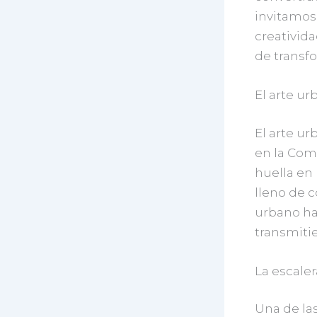
invitamos 
creativid
de transf
El arte u
El arte u
en la Comu
huella en 
lleno de c
urbano ha 
transmiti
La escale
Una de la