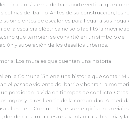
léctrica, un sistema de transporte vertical que cone
colinas del barrio. Antes de su construcción, los r
 subir cientos de escalones para llegar a sus hogar
n de la escalera eléctrica no solo facilitó la movilida
s, sino que también se convirtió en un símbolo de
ación y superación de los desafíos urbanos.
moria: Los murales que cuentan una historia
l en la Comuna 13 tiene una historia que contar. M
ejan el pasado violento del barrio y honran la memor
ue perdieron la vida en tiempos de conflicto. Otro
os logros y la resiliencia de la comunidad. A medid
as calles de la Comuna 13, te sumergirás en un viaje a
 donde cada mural es una ventana a la historia y la