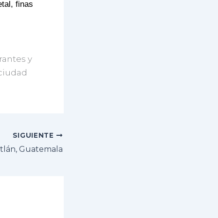
tal, finas
rantes y
 ciudad
SIGUIENTE
itlán, Guatemala