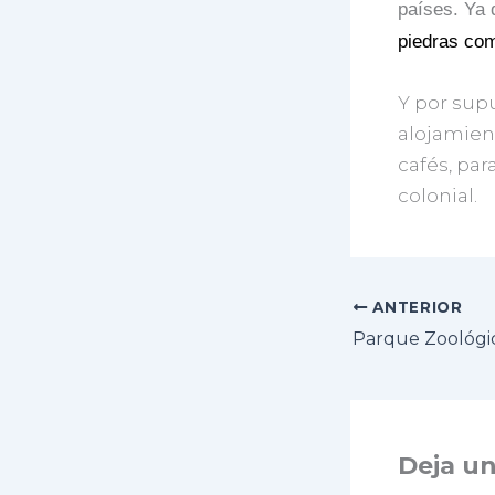
países. Ya 
piedras com
Y por supu
alojamien
cafés, par
colonial.
ANTERIOR
Deja u