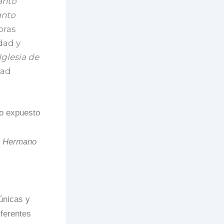
anto
anto
bras
dad y
Iglesia de
dad
lo expuesto
o Hermano
únicas y
iferentes