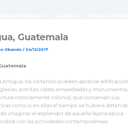
lidas Individuales
Cruceros
Pólizas de Viaj
gua, Guatemala
sco Obando
/
04/12/2017
 Guatemala
 a Antigua, los visitantes pueden apreciar edificacion
iglesias, ermitas, calles empedradas y monumentos
ectura notoriamente colonial, que conservan sus
ticas como si en ellas el tiempo se hubiera detenido
do imaginar el esplendor de aquella lejana época
ndola con las actividades contemporáneas.