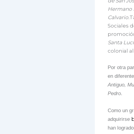
de San Jos
Hermano Pe
Calvario.
T
Sociales 
promoció
Santa Lucí
colonial a
Por otra par
en diferent
Antiguo,
Mu
Pedro
.
Como un gra
adquirirse
han logrado