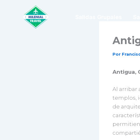
Ir
al
Salidas Grupales
Sa
contenido
Anti
Por
Franci
Antigua,
Al arribar
templos, 
de arquit
caracterís
permitien
compartié