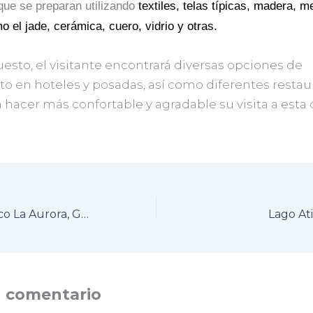
que se preparan utilizando
textiles, telas típicas, madera, me
o el jade, cerámica, cuero, vidrio y otras.
esto, el visitante encontrará diversas opciones de
to en hoteles y posadas, así como diferentes restau
a hacer más confortable y agradable su visita a esta
Parque Zoológico La Aurora, Guatemala
Lago At
n comentario