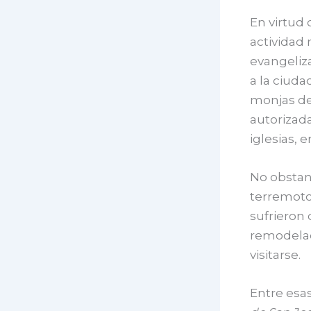
En virtud 
actividad 
evangeliza
a la ciuda
monjas de
autorizada
iglesias, 
No obstan
terremoto 
sufrieron 
remodelac
visitarse.
Entre esas