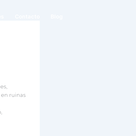
es
Contacto
Blog
es,
 en ruinas
,