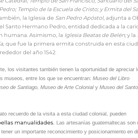
é Catedral; Templo de San Francisco, Santuario del S
dro; Templo de la Escuela de Cristo; y Ermita del S
ambién, la Iglesia de
San Pedro Apóstol,
adjunta a O
del Santo Hermano Pedro, entidad dedicada a la cari
n humana. Asimismo, la
Iglesia Beatas de Belén;
y la
a,
que fue la primera ermita construida en esta ciu
lrededor del año 1542.
te, los visitantes también tienen la oportunidad de apreciar 
es museos, entre los que se encuentran:
Museo del Libro
seo de Santiago,
Museo de Arte Colonial
y
Museo del Sant
to recuerdo de la visita a esta ciudad colonial, pueden
b
ellas manualidades
. Las artesanías guatemaltecas son 
 tener un importante reconocimiento y posicionamiento en d