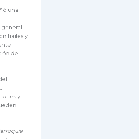
eñó una
,
 general,
n frailes y
ente
ción de
del
o
ciones y
pueden
Parroquia