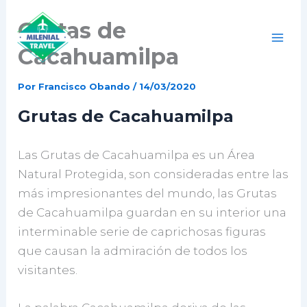
Ir
Grutas de
al
contenido
Cacahuamilpa
Por
Francisco Obando
/
14/03/2020
Grutas de Cacahuamilpa
Las Grutas de Cacahuamilpa es un Área
Natural Protegida, son consideradas entre las
más impresionantes del mundo, las Grutas
de Cacahuamilpa guardan en su interior una
interminable serie de caprichosas figuras
que causan la admiración de todos los
visitantes.