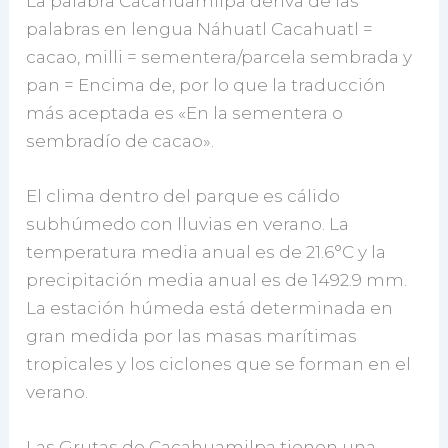
La palabra Cacahuamilpa deriva de las
palabras en lengua Náhuatl Cacahuatl =
cacao, milli = sementera/parcela sembrada y
pan = Encima de, por lo que la traducción
más aceptada es «En la sementera o
sembradío de cacao».
El clima dentro del parque es cálido
subhúmedo con lluvias en verano. La
temperatura media anual es de 21.6°C y la
precipitación media anual es de 1492.9 mm.
La estación húmeda está determinada en
gran medida por las masas marítimas
tropicales y los ciclones que se forman en el
verano.
Las Grutas de Cacahuamilpa tienen una