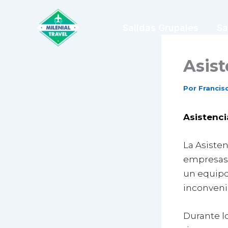
Ir
al
Salidas Grupales
Sa
contenido
Asist
Por
Franci
Asistenci
La Asisten
empresas d
un equipo 
inconveni
Durante lo