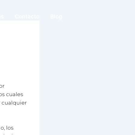
es
Contacto
Blog
or
os cuales
r cualquier
o, los