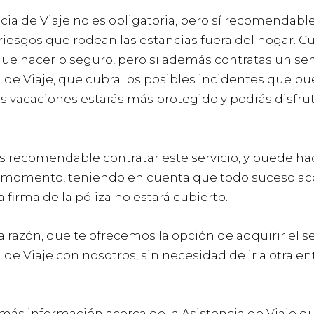
cia de Viaje no es obligatoria, pero sí recomendab
riesgos que rodean las estancias fuera del hogar. 
que hacerlo seguro, pero si además contratas un ser
 de Viaje, que cubra los posibles incidentes que pu
s vacaciones estarás más protegido y podrás disfru
es recomendable contratar este servicio, y puede ha
 momento, teniendo en cuenta que todo suceso ac
a firma de la póliza no estará cubierto.
a razón, que te ofrecemos la opción de adquirir el se
 de Viaje con nosotros, sin necesidad de ir a otra en
.
más información acerca de la Asistencia de Viaje q