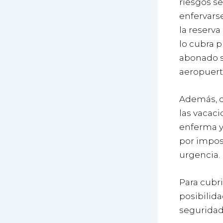
riesgos se
enfervarse
la reserva
lo cubra 
abonado si
aeropuerto
Además, cu
las vacaci
enferma y 
por imposi
urgencia.
Para cubri
posibilida
seguridad