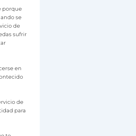
le porque
Cuando se
vicio de
edas sufrir
tar
cerse en
ontecido
rvicio de
tidad para
ue te