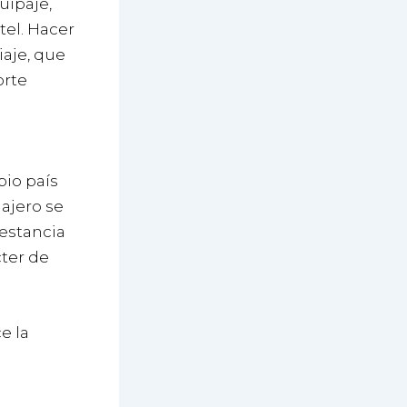
uipaje,
tel. Hacer
iaje, que
orte
l
pio país
iajero se
 estancia
cter de
e la
u