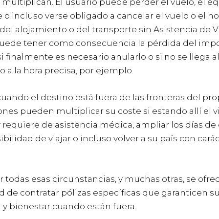
 multiplican. El usuario puede perder el vuelo, el eq
 o incluso verse obligado a cancelar el vuelo o el ho
 del alojamiento o del transporte sin Asistencia de V
puede tener como consecuencia la pérdida del imp
 finalmente es necesario anularlo o si no se llega a
 a la hora precisa, por ejemplo.
ando el destino está fuera de las fronteras del pro
ones pueden multiplicar su coste si estando allí el v
requiere de asistencia médica, ampliar los días de
bilidad de viajar o incluso volver a su país con cará
r todas esas circunstancias, y muchas otras, se ofrec
d de contratar pólizas específicas que garanticen s
 y bienestar cuando están fuera.