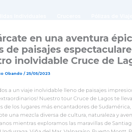
lidas Individuales
Cruceros
Pólizas de Viaj
cate en una aventura épic
s de paisajes espectaculare
ro inolvidable Cruce de La
sco Obando
/
25/05/2023
os a un viaje inolvidable lleno de paisajes impresi
xtraordinarios! Nuestro tour Cruce de Lagos te lleva
s de los lugares más encantadores de Sudamérica,
te una mezcla diversa de cultura, naturaleza y aven
os mientras exploramos las maravillas de Santiago
Undurraga, Viña del Mar, Valparaíso, Puerto Montt, 