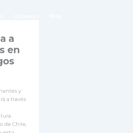
es
Contacto
Blog
a a
s en
gos
onantes y
rá a través
tura.
 de Chile,
Puerto