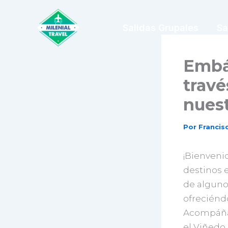
Ir
al
Salidas Grupales
Sa
contenido
Embár
travé
nuest
Por
Franci
¡Bienvenid
destinos e
de alguno
ofreciéndo
Acompáñan
el Viñedo 