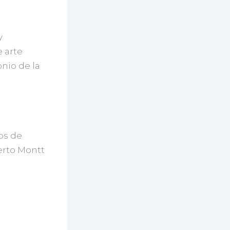
y
e arte
onio de la
os de
erto Montt