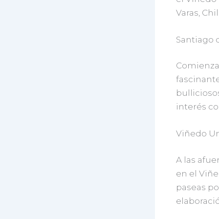
Varas, Chi
Santiago 
Comienza t
fascinante
bullicioso
interés co
Viñedo U
A las afue
en el Viñ
paseas po
elaboració