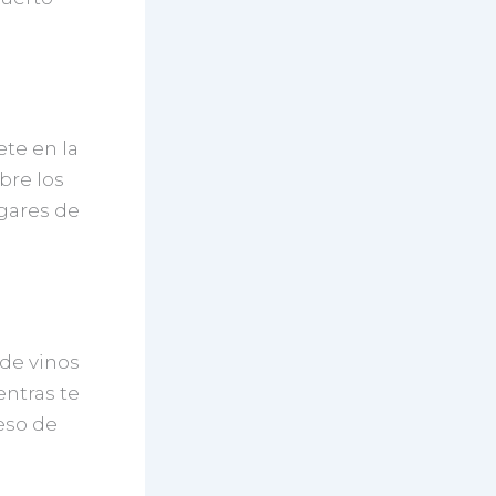
ete en la
bre los
ugares de
.
 de vinos
ntras te
eso de