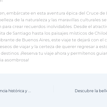
ón
n, embárcate en esta aventura épica del Cruce de 
elleza de la naturaleza y las maravillas culturales se
 para crear recuerdos inolvidables. Desde el atracti
a de Santiago hasta los paisajes místicos de Chiloé
brante de Buenos Aires, este viaje te dejará con el 
eseos de viajar y la certeza de querer regresar a est
 destinos. ¡Reserva tu viaje ahora y permítenos guia
ia asombrosa!
Descubre la esencia histórica y cultural de Bogotá en nuestro City Tour por Monserrat y la Candelaria