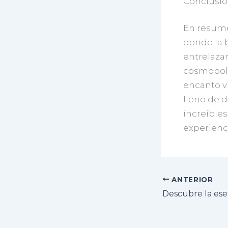
Conclusi
En resume
donde la b
entrelazan
cosmopolit
encanto vi
lleno de d
increíbles
experienc
ANTERIOR