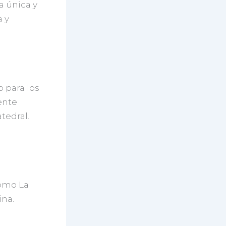
a única y
a y
o para los
ente
tedral.
como La
ina.