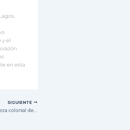
Lagos,
vo
 y el
corazón
os
rte en esta
SIGUIENTE
Descubre la belleza colonial de Cuernavaca y Taxco en nuestro tour lleno de historia y encanto