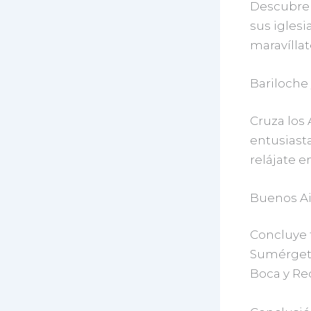
Descubre l
sus iglesi
maravíllat
Bariloche 
Cruza los 
entusiast
relájate e
Buenos Ai
Concluye 
Sumérgete
Boca y Rec