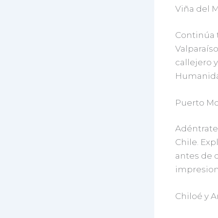
Viña del M
Continúa t
Valparaíso
callejero 
Humanida
Puerto Mo
Adéntrate 
Chile. Exp
antes de d
impresiona
Chiloé y 