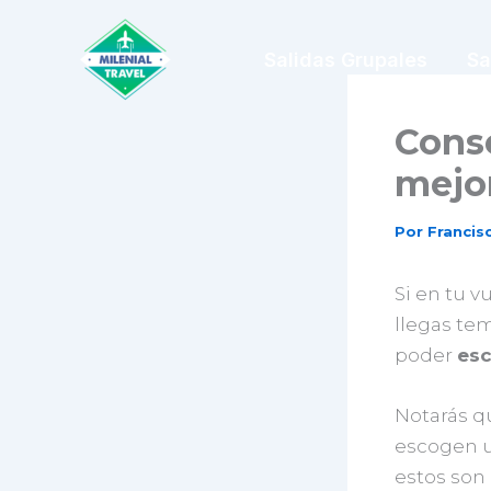
Ir
al
Salidas Grupales
Sa
contenido
Conse
mejor
Por
Franci
Si en tu v
llegas te
poder
esc
Notarás q
escogen u
estos son 