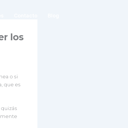
es
Contacto
Blog
r los
nea o si
, que es
 quizás
almente