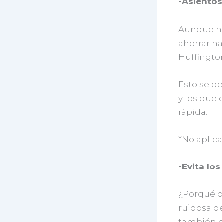
-Asientos
Aunque no 
ahorrar h
Huffingto
Esto se d
y los que 
rápida.
*No aplic
-Evita lo
¿Porqué d
ruidosa de
también e