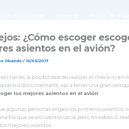
lidas Individuales
Cruceros
Pólizas de Viaj
jos: ¿Cómo escoger escoge
es asientos en el avión?
sco Obando
/
10/03/2017
uelo tienes la posibilidad de realizar el check-in en lí
mprano a documentarte, vas a tener una gran ventaja
oger los mejores asientos en el avión
.
ue algunas personas eligen los primeros asientos, o
na fila que se encuentre vacía, pero no sabes si re
los mejores asientos.