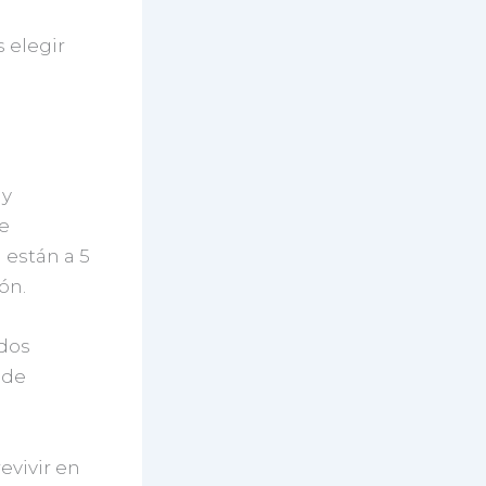
 elegir
 y
e
 están a 5
ón.
 dos
 de
evivir en