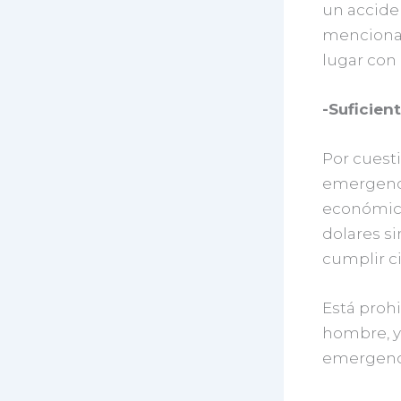
un accide
mencionan 
lugar con
-Suficient
Por cuesti
emergenci
económica
dolares s
cumplir ci
Está prohi
hombre, y 
emergenc