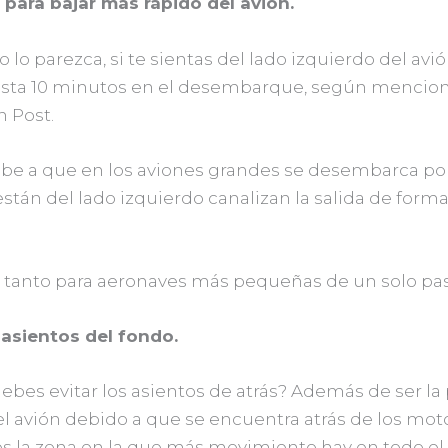
 para bajar más rápido del avión.
lo parezca, si te sientas del lado izquierdo del av
asta 10 minutos en el desembarque, según mencion
n Post.
ebe a que en los aviones grandes se desembarca por
están del lado izquierdo canalizan la salida de form
a tanto para aeronaves más pequeñas de un solo pasi
s asientos del fondo.
ebes evitar los asientos de atrás? Además de ser la
l avión debido a que se encuentra atrás de los mot
s la zona en la que más movimiento hay en todo el