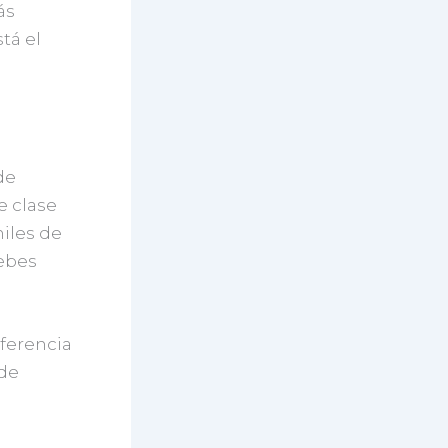
ás
tá el
de
e clase
iles de
debes
eferencia
 de