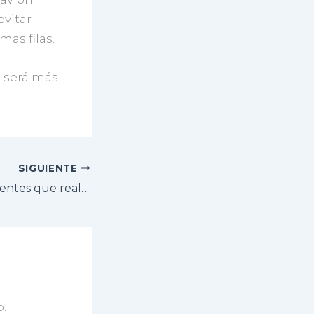
evitar
as filas.
o será más
.
SIGUIENTE
Preguntas frecuentes que realizan en el puesto de migración
.