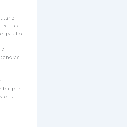
utar el
irar las
l pasillo.
la
 tendrás
r
iba (por
rados).