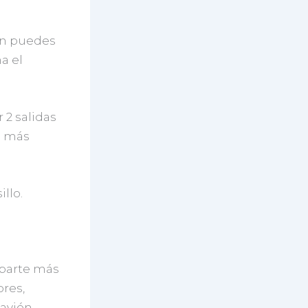
ión puedes
a el
 2 salidas
a más
llo.
 parte más
ores,
 avión