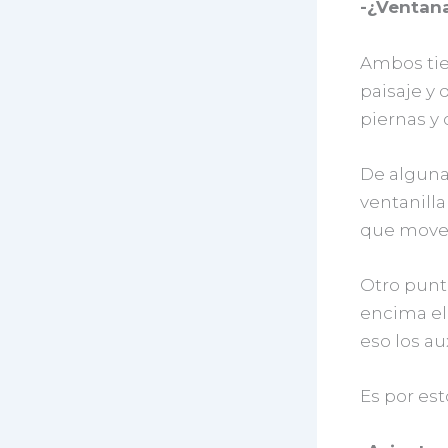
-¿Ventana
Ambos tien
paisaje y 
piernas y 
De alguna 
ventanilla
que mover
Otro punt
encima el
eso los au
Es por est