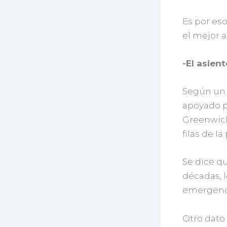
Es por es
el mejor 
-El asien
Según un 
apoyado p
Greenwich
filas de l
Se dice qu
décadas, l
emergenci
Otro dato 