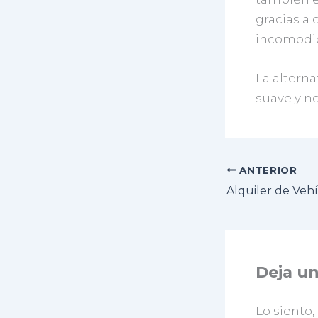
gracias a 
incomodida
La alterna
suave y n
ANTERIOR
Alquiler de Veh
Deja u
Lo siento,