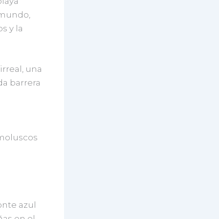
playa
 mundo,
s y la
rreal, una
da barrera
 moluscos
onte azul
ñas en el