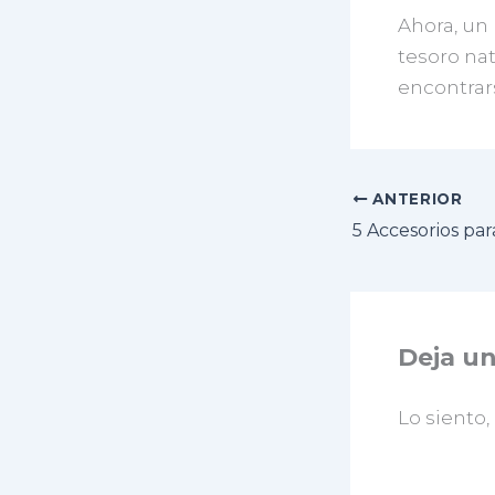
Ahora, un
tesoro nat
encontrar
ANTERIOR
Deja u
Lo siento,