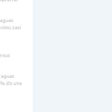
 aguas
isto, casi
e sus
e aguas
e. ¡Es una