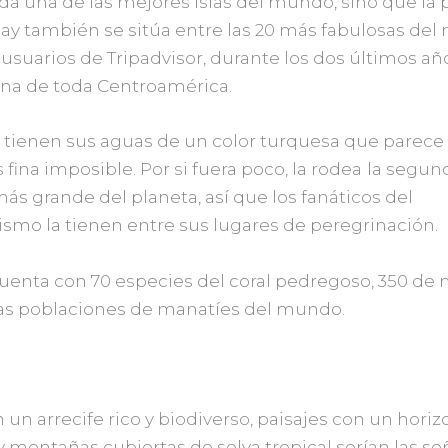
a una de las mejores islas del mundo, sino que la 
ay también se sitúa entre las 20 más fabulosas del
usuarios de Tripadvisor, durante los dos últimos año
a de toda Centroamérica.
a tienen sus aguas de un color turquesa que parece i
fina imposible. Por si fuera poco, la rodea
la segun
más grande del planeta, así que los fanáticos del
smo la tienen entre sus lugares de peregrinación.
cuenta con 70 especies del coral pedregoso, 350 de
las poblaciones de manatíes del mundo.
 un arrecife rico y biodiverso, paisajes con un horiz
 montañas cubiertas de selva tropical serían las se