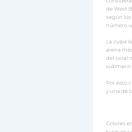
considerad
de West B
según los 
número un
La
culpa
l
arena más 
del coral 
submarini
Por esto 
y una de 
Colores en
turquesa y