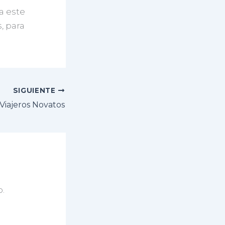
a este
, para
SIGUIENTE
 Viajeros Novatos
.