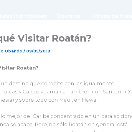
lidas Individuales
Cruceros
Pólizas de Viaj
ué Visitar Roatán?
sco Obando
/
09/05/2018
isitar Roatán?
 un destino que compite con las igualmente
Turcas y Caicos y Jamaica. También con Santorini (G
nesia) y sobre todo con Maui, en Hawai.
 lo mejor del Caribe concentrado en un paraíso don
ca se acaba. Pero, no sólo Roatán en general está