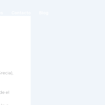
es
Contacto
Blog
recia),
de el