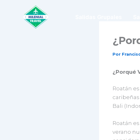
Ir
al
Salidas Grupales
Sa
contenido
¿Porq
Por
Franci
¿Porqué V
Roatán es
caribeñas
Bali (Indo
Roatán es
verano nun