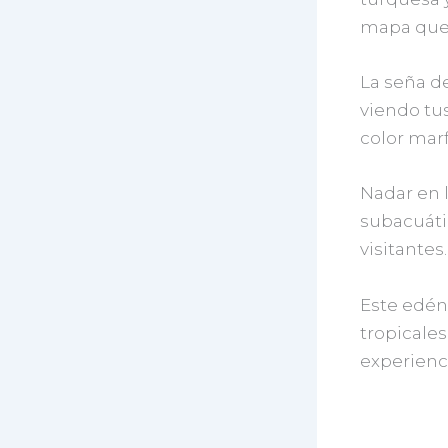
mapa que 
La seña d
viendo tus
color marfi
Nadar en 
subacuátic
visitantes.
Este edén
tropicales
experienc