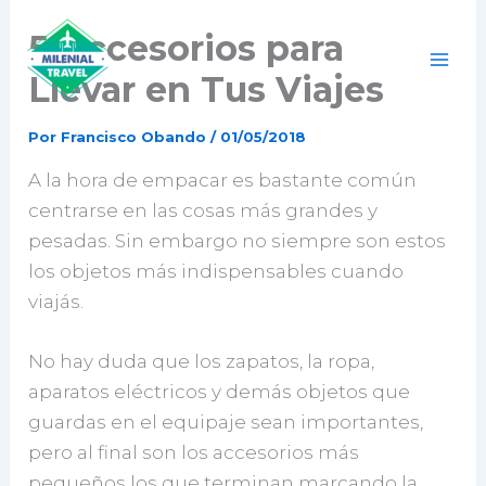
Ir
5 Accesorios para
al
contenido
Llevar en Tus Viajes
Por
Francisco Obando
/
01/05/2018
A la hora de empacar es bastante común
centrarse en las cosas más grandes y
pesadas. Sin embargo no siempre son estos
los objetos más indispensables cuando
viajás.
No hay duda que los zapatos, la ropa,
aparatos eléctricos y demás objetos que
guardas en el equipaje sean importantes,
pero al final son los accesorios más
pequeños los que terminan marcando la