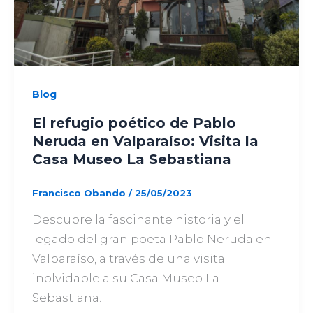
Blog
El refugio poético de Pablo
Neruda en Valparaíso: Visita la
Casa Museo La Sebastiana
Francisco Obando
/
25/05/2023
Descubre la fascinante historia y el
legado del gran poeta Pablo Neruda en
Valparaíso, a través de una visita
inolvidable a su Casa Museo La
Sebastiana.