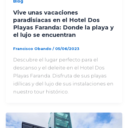
Blog
Vive unas vacaciones
paradisíacas en el Hotel Dos
Playas Faranda: Donde la playa y
el lujo se encuentran
Francisco Obando
/
05/06/2023
Descubre el lugar perfecto para el
descanso y el deleite en el Hotel Dos
Playas Faranda. Disfruta de sus playas
idílicas y del lujo de sus instalaciones en
nuestro tour histórico.