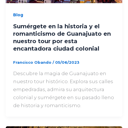
Blog
Sumérgete en la historia y el
romanticismo de Guanajuato en
nuestro tour por esta
encantadora ciudad colonial
Francisco Obando
/
05/06/2023
Descubre la magia de Guanajuato en
nuestro tour histórico. Explora sus calles
empedradas, admira su arquitectura
colonial y sumérgete en su pasado lleno
de historia y romanticismo.