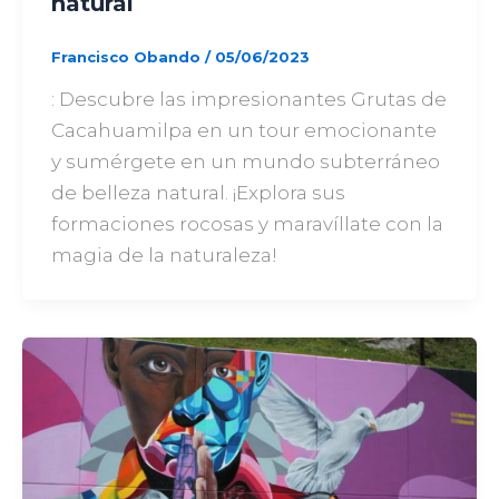
natural
Francisco Obando
/
05/06/2023
: Descubre las impresionantes Grutas de
Cacahuamilpa en un tour emocionante
y sumérgete en un mundo subterráneo
de belleza natural. ¡Explora sus
formaciones rocosas y maravíllate con la
magia de la naturaleza!