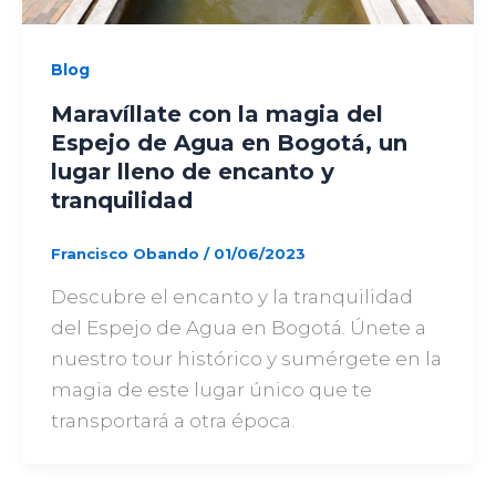
Blog
Maravíllate con la magia del
Espejo de Agua en Bogotá, un
lugar lleno de encanto y
tranquilidad
Francisco Obando
/
01/06/2023
Descubre el encanto y la tranquilidad
del Espejo de Agua en Bogotá. Únete a
nuestro tour histórico y sumérgete en la
magia de este lugar único que te
transportará a otra época.