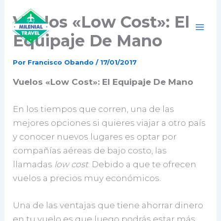
Ir
Vuelos «Low Cost»: El
al
contenido
Equipaje De Mano
Por
Francisco Obando
/
17/01/2017
Vuelos «Low Cost»: El Equipaje De Mano
En los tiempos que corren, una de las
mejores opciones si quieres viajar a otro país
y conocer nuevos lugares es optar por
compañías aéreas de bajo costo, las
llamadas
low cost
. Debido a que te ofrecen
vuelos a precios muy económicos.
Una de las ventajas que tiene ahorrar dinero
en tu vuelo es que luego podrás estar más