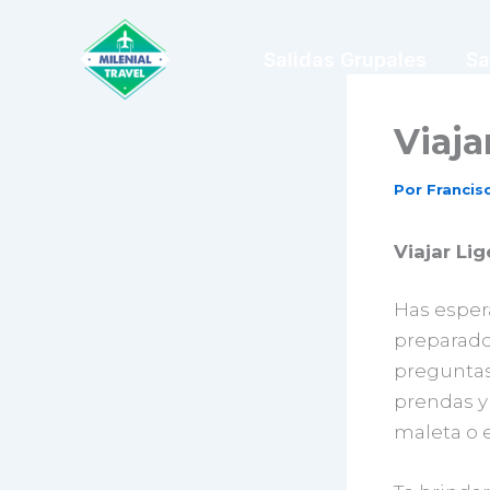
Ir
al
Salidas Grupales
Sa
contenido
Viaja
Por
Franci
Viajar Li
Has esper
preparado,
preguntas
prendas y
maleta o 