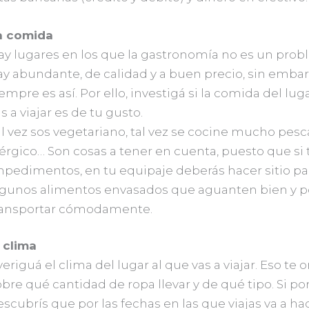
a comida
ay lugares en los que la gastronomía no es un probl
ay abundante, de calidad y a buen precio, sin embar
empre es así. Por ello, investigá si la comida del lug
s a viajar es de tu gusto.
l vez sos vegetariano, tal vez se cocine mucho pesc
érgico… Son cosas a tener en cuenta, puesto que si 
mpedimentos, en tu equipaje deberás hacer sitio pa
lgunos alimentos envasados que aguanten bien y 
ransportar cómodamente.
 clima
eriguá el clima del lugar al que vas a viajar. Eso te o
bre qué cantidad de ropa llevar y de qué tipo. Si p
scubrís que por las fechas en las que viajas va a hace