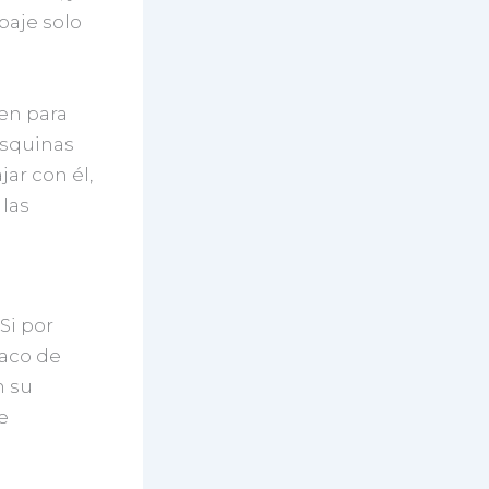
paje solo
en para
esquinas
ar con él,
las
Si por
saco de
n su
e