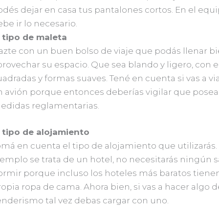
dés dejar en casa tus pantalones cortos. En el equi
be ir lo necesario.
l tipo de maleta
azte con un buen bolso de viaje que podás llenar bi
provechar su espacio. Que sea blando y ligero, con 
adradas y formas suaves. Tené en cuenta si vas a viaj
n avión porque entonces deberías vigilar que posea 
edidas reglamentarias.
l tipo de alojamiento
má en cuenta el tipo de alojamiento que utilizarás. 
jemplo se trata de un hotel, no necesitarás ningún 
ormir porque incluso los hoteles más baratos tiene
opia ropa de cama. Ahora bien, si vas a hacer algo d
enderismo tal vez debas cargar con uno.