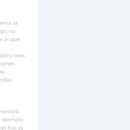
ema: la
go, no
ar al que
ado y seas
tienes
ra
podás
rientará
or ejemplo
r frío, ya