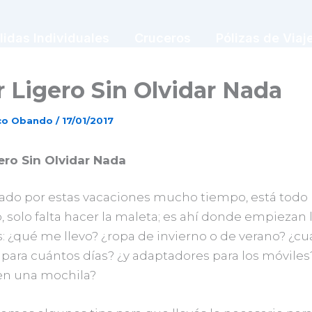
lidas Individuales
Cruceros
Pólizas de Viaj
r Ligero Sin Olvidar Nada
sco Obando
/
17/01/2017
gero Sin Olvidar Nada
ado por estas vacaciones mucho tiempo, está todo
 solo falta hacer la maleta; es ahí donde empiezan 
: ¿qué me llevo? ¿ropa de invierno o de verano? ¿cu
 para cuántos días? ¿y adaptadores para los móviles
en una mochila?