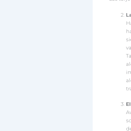
L
H
h
si
va
Ta
al
i
a
t
El
Av
so
de