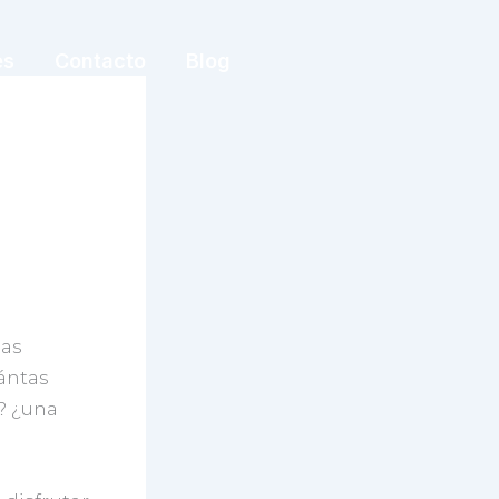
es
Contacto
Blog
las
ántas
? ¿una