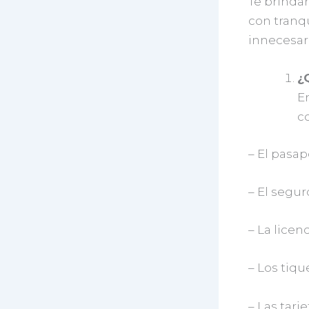
Te brindar
con tranqu
innecesari
¿
En
c
– El pasap
– El segu
– La licen
– Los tiqu
– Las tarj