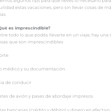
emos algunos tips para que llevés lo necesario para
ilidad estas vacaciones, pero sin llevar cosas de má
as.
Qué es imprescindible?
tre todo lo que podés llevarte en un viaje, hay una 
osas que son imprescindibles:
orte.
ro médico y su documentación.
cia de conducir.
etes de avión y pases de abordaje impresos.
etas bancarias (crédito y débito) y dinero en efectivo.