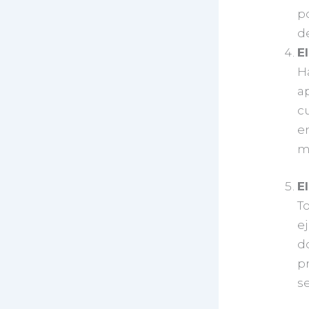
po
de
E
H
a
cu
e
m
E
To
e
d
pr
s